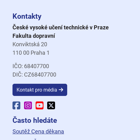
Kontakty
České vysoké učení technické v Praze
Fakulta dopravní
Konviktská 20
110 00 Praha 1
IČO: 68407700
DIČ: CZ68407700
Kontakt pro média
Facebook Fakulty dopravní
Instagram Fakulty dopravní
YouTube Fakulty dopravní
X Fakulty dopravní
Často hledáte
Soutěž Cena děkana