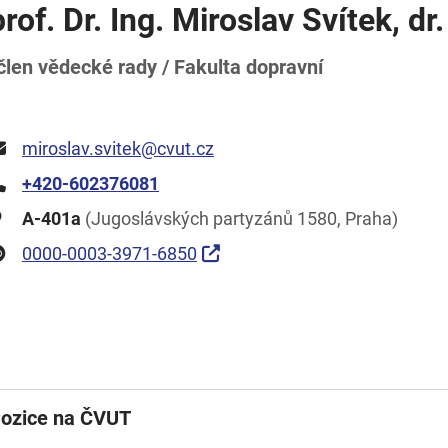
prof. Dr. Ing. Miroslav Svítek, dr.
člen vědecké rady / Fakulta dopravní
miroslav.svitek@cvut.cz
+420-602376081
A-401a
(Jugoslávských partyzánů 1580, Praha)
0000-0003-3971-6850
ozice na ČVUT