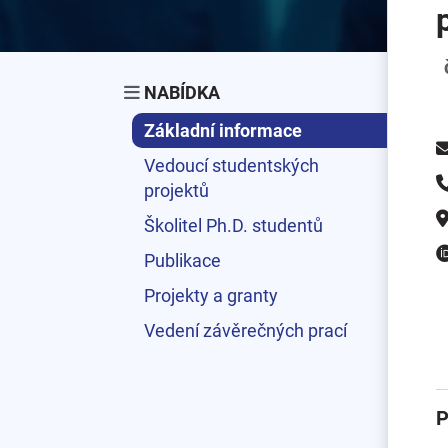
NABÍDKA
Základní informace
Vedoucí studentských
projektů
Školitel Ph.D. studentů
Publikace
Projekty a granty
Vedení závěrečných prací
P