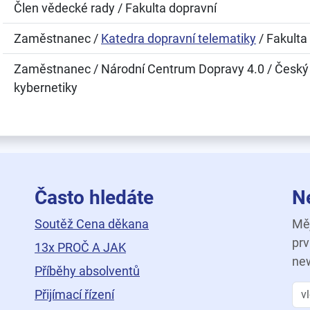
Člen vědecké rady / Fakulta dopravní
Zaměstnanec /
Katedra dopravní telematiky
/ Fakulta
Zaměstnanec / Národní Centrum Dopravy 4.0 / Český in
kybernetiky
Často hledáte
N
Soutěž Cena děkana
Měj
prv
13x PROČ A JAK
new
Příběhy absolventů
Přijímací řízení