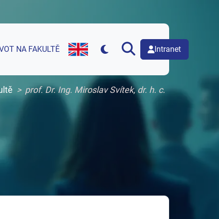
Intranet
IVOT NA FAKULTĚ
English version of web page
ultě
prof. Dr. Ing. Miroslav Svítek, dr. h. c.