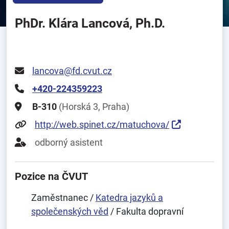
PhDr. Klára Lancová, Ph.D.
lancova@fd.cvut.cz
+420-224359223
B-310
(Horská 3, Praha)
http://web.spinet.cz/matuchova/
odborný asistent
Pozice na ČVUT
Zaměstnanec /
Katedra jazyků a
společenských věd
/ Fakulta dopravní