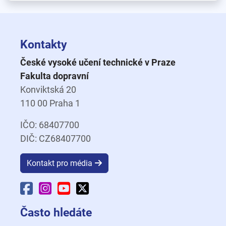
Kontakty
České vysoké učení technické v Praze
Fakulta dopravní
Konviktská 20
110 00 Praha 1
IČO: 68407700
DIČ: CZ68407700
Kontakt pro média
Facebook Fakulty dopravní
Instagram Fakulty dopravní
YouTube Fakulty dopravní
X Fakulty dopravní
Často hledáte