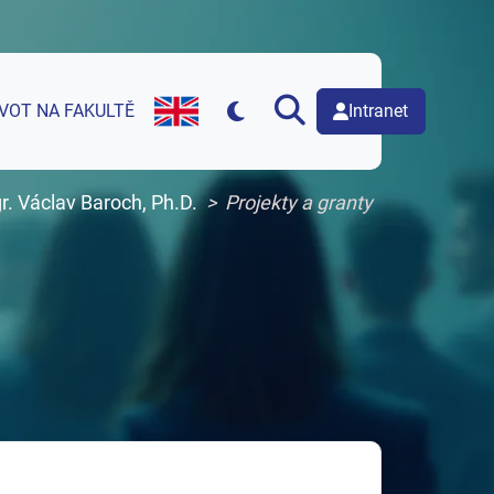
Intranet
IVOT NA FAKULTĚ
English version of web page
r. Václav Baroch, Ph.D.
Projekty a granty