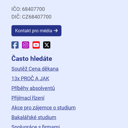
IČO: 68407700
DIČ: CZ68407700
Kontakt pro média
Facebook Fakulty dopravní
Instagram Fakulty dopravní
YouTube Fakulty dopravní
X Fakulty dopravní
Často hledáte
Soutěž Cena děkana
13x PROČ A JAK
Příběhy absolventů
Přijímací řízení
Akce pro zájemce o studium
Bakalářské studium
Spolupráce s firmami