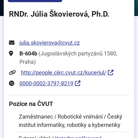
RNDr. Júlia Škovierová, Ph.D.
julia.skovierova@cvut.cz
B-604b
(Jugoslávských partyzánů 1580,
Praha)
http://people.ciirc.cvut.cz/kucerjul/
0000-0002-3797-8219
Pozice na ČVUT
Zaměstnanec / Robotické vnímání / Český
institut informatiky, robotiky a kybernetiky