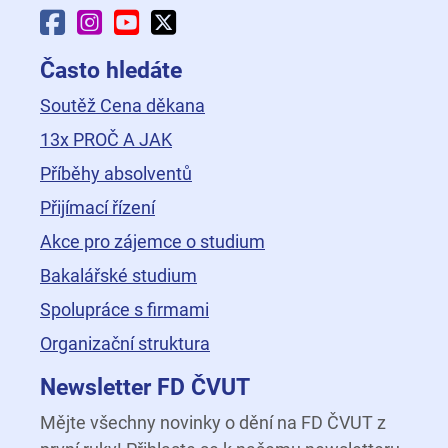
Facebook Fakulty dopravní
Instagram Fakulty dopravní
YouTube Fakulty dopravní
X Fakulty dopravní
Často hledáte
Soutěž Cena děkana
13x PROČ A JAK
Příběhy absolventů
Přijímací řízení
Akce pro zájemce o studium
Bakalářské studium
Spolupráce s firmami
Organizační struktura
Newsletter FD ČVUT
Mějte všechny novinky o dění na FD ČVUT z