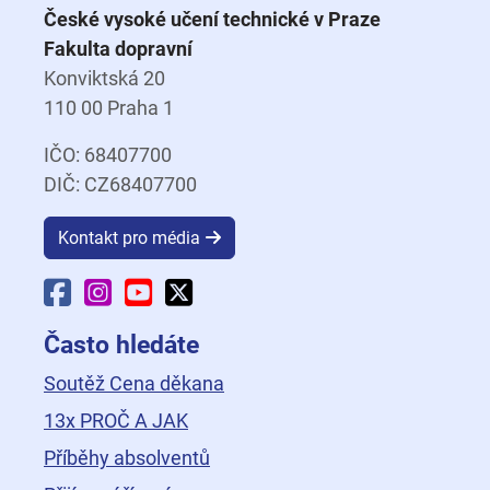
České vysoké učení technické v Praze
Fakulta dopravní
Konviktská 20
110 00 Praha 1
IČO: 68407700
DIČ: CZ68407700
Kontakt pro média
Facebook Fakulty dopravní
Instagram Fakulty dopravní
YouTube Fakulty dopravní
X Fakulty dopravní
Často hledáte
Soutěž Cena děkana
13x PROČ A JAK
Příběhy absolventů