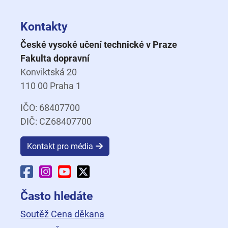
Kontakty
České vysoké učení technické v Praze
Fakulta dopravní
Konviktská 20
110 00 Praha 1
IČO: 68407700
DIČ: CZ68407700
Kontakt pro média
Facebook Fakulty dopravní
Instagram Fakulty dopravní
YouTube Fakulty dopravní
X Fakulty dopravní
Často hledáte
Soutěž Cena děkana