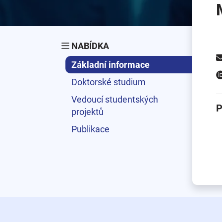
NABÍDKA
Základní informace
Doktorské studium
Vedoucí studentských
P
projektů
Publikace