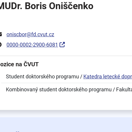
MUDr. Boris Oniščenko
oniscbor@fd.cvut.cz
0000-0002-2900-6081
ozice na ČVUT
Student doktorského programu /
Katedra letecké dop
Kombinovaný student doktorského programu / Fakult