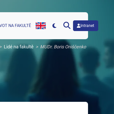
Intranet
IVOT NA FAKULTĚ
English version of web page
Lidé na fakultě
MUDr. Boris Oniščenko