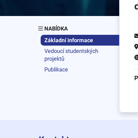
NABÍDKA
Základní informace
Vedoucí studentských
projektů
Publikace
P