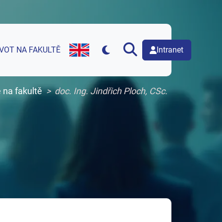
Intranet
IVOT NA FAKULTĚ
English version of web page
 na fakultě
doc. Ing. Jindřich Ploch, CSc.