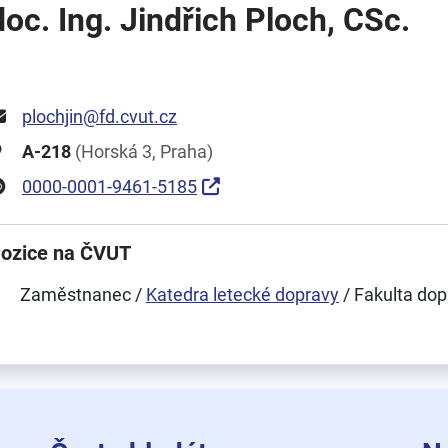
doc. Ing. Jindřich Ploch, CSc.
plochjin@fd.cvut.cz
A-218
(Horská 3, Praha)
0000-0001-9461-5185
ozice na ČVUT
Zaměstnanec /
Katedra letecké dopravy
/ Fakulta dop