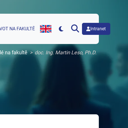
Intranet
IVOT NA FAKULTĚ
English version of web page
dé na fakultě
doc. Ing. Martin Leso, Ph.D.