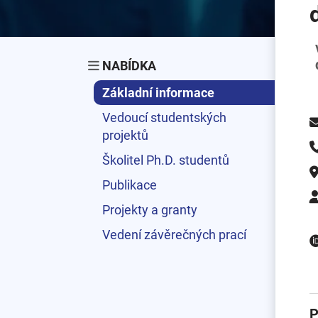
NABÍDKA
Základní informace
Vedoucí studentských
projektů
Školitel Ph.D. studentů
Publikace
Projekty a granty
Vedení závěrečných prací
P