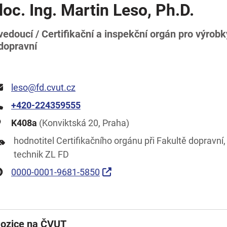
doc. Ing. Martin Leso, Ph.D.
vedoucí / Certifikační a inspekční orgán pro výrobk
dopravní
leso@fd.cvut.cz
+420-224359555
K408a
(Konviktská 20, Praha)
hodnotitel Certifikačního orgánu při Fakultě dopravní
technik ZL FD
0000-0001-9681-5850
ozice na ČVUT