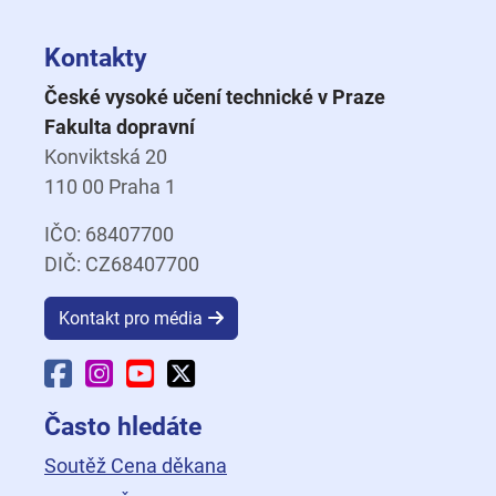
Kontakty
České vysoké učení technické v Praze
Fakulta dopravní
Konviktská 20
110 00 Praha 1
IČO: 68407700
DIČ: CZ68407700
Kontakt pro média
Facebook Fakulty dopravní
Instagram Fakulty dopravní
YouTube Fakulty dopravní
X Fakulty dopravní
Často hledáte
Soutěž Cena děkana