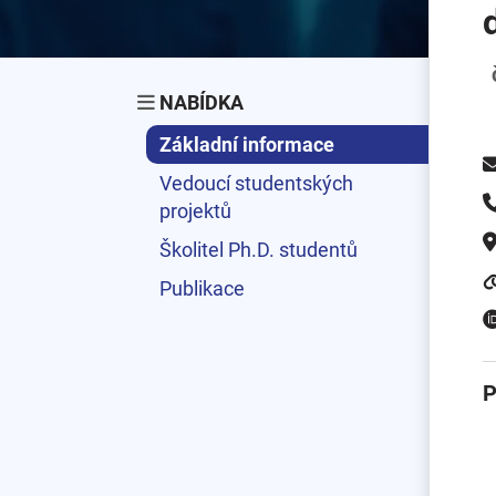
NABÍDKA
Základní informace
Vedoucí studentských
projektů
Školitel Ph.D. studentů
Publikace
P