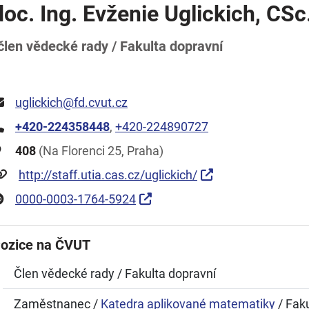
doc. Ing. Evženie Uglickich, CSc
člen vědecké rady / Fakulta dopravní
uglickich@fd.cvut.cz
+420-224358448
,
+420-224890727
408
(Na Florenci 25, Praha)
http://staff.utia.cas.cz/uglickich/
0000-0003-1764-5924
ozice na ČVUT
Člen vědecké rady / Fakulta dopravní
Zaměstnanec /
Katedra aplikované matematiky
/ Faku