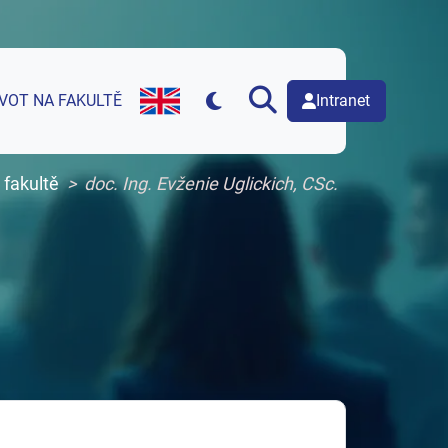
Intranet
IVOT NA FAKULTĚ
English version of web page
 fakultě
doc. Ing. Evženie Uglickich, CSc.