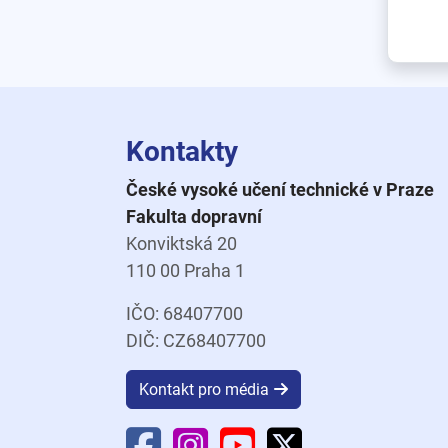
Kontakty
České vysoké učení technické v Praze
Fakulta dopravní
Konviktská 20
110 00 Praha 1
IČO: 68407700
DIČ: CZ68407700
Kontakt pro média
Facebook Fakulty dopravní
Instagram Fakulty dopravní
YouTube Fakulty doprav
X Fakulty dopravní