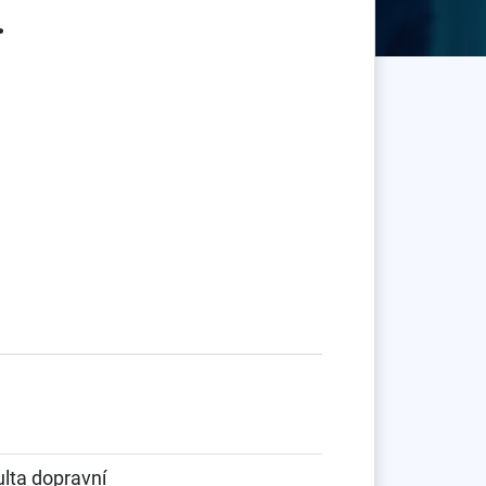
.
lta dopravní