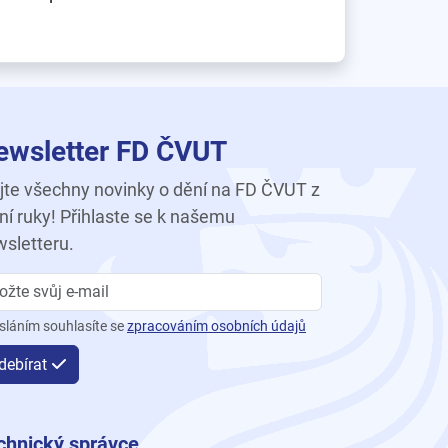
ewsletter FD ČVUT
te všechny novinky o dění na FD ČVUT z
ní ruky! Přihlaste se k našemu
sletteru.
sláním souhlasíte se
zpracováním osobních údajů
debírat
chnický správce