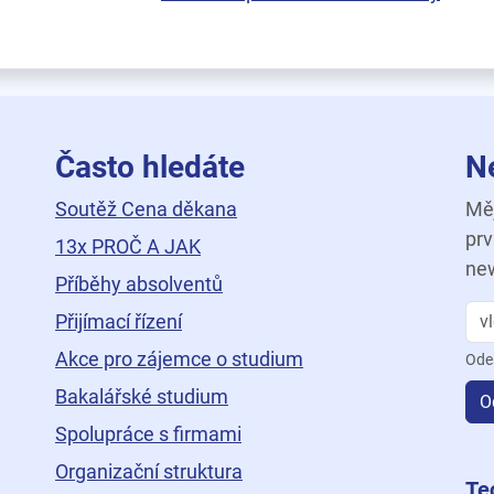
Často hledáte
N
Soutěž Cena děkana
Měj
prv
13x PROČ A JAK
new
Příběhy absolventů
Přijímací řízení
Akce pro zájemce o studium
Ode
Bakalářské studium
O
Spolupráce s firmami
Organizační struktura
ní
Te