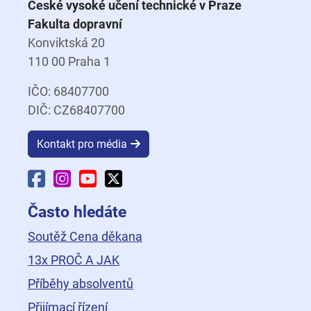
České vysoké učení technické v Praze
Fakulta dopravní
Konviktská 20
110 00 Praha 1
IČO: 68407700
DIČ: CZ68407700
Kontakt pro média
Facebook Fakulty dopravní
Instagram Fakulty dopravní
YouTube Fakulty dopravní
X Fakulty dopravní
Často hledáte
Soutěž Cena děkana
13x PROČ A JAK
Příběhy absolventů
Přijímací řízení