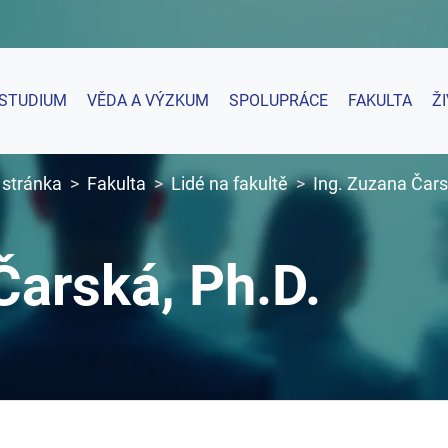
STUDIUM
VĚDA A VÝZKUM
SPOLUPRÁCE
FAKULTA
Ž
 stránka
Fakulta
Lidé na fakultě
Ing. Zuzana Čars
Čarská, Ph.D.