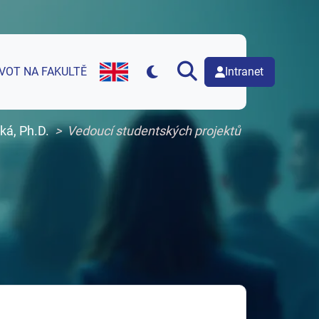
Intranet
IVOT NA FAKULTĚ
English version of web page
ká, Ph.D.
Vedoucí studentských projektů