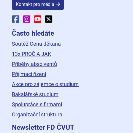
Kontakt pro média
Facebook Fakulty dopravní
Instagram Fakulty dopravní
YouTube Fakulty dopravní
X Fakulty dopravní
Často hledáte
Soutěž Cena děkana
13x PROČ A JAK
Příběhy absolventů
Přijímací řízení
Akce pro zájemce o studium
Bakalářské studium
Spolupráce s firmami
Organizační struktura
Newsletter FD ČVUT