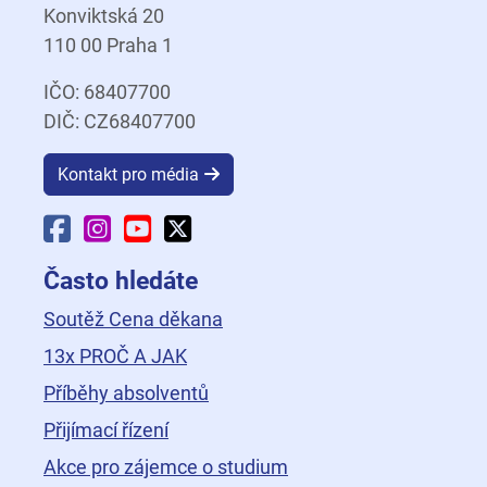
Konviktská 20
110 00 Praha 1
IČO: 68407700
DIČ: CZ68407700
Kontakt pro média
Facebook Fakulty dopravní
Instagram Fakulty dopravní
YouTube Fakulty dopravní
X Fakulty dopravní
Často hledáte
Soutěž Cena děkana
13x PROČ A JAK
Příběhy absolventů
Přijímací řízení
Akce pro zájemce o studium