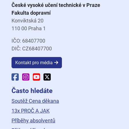
České vysoké učení technické v Praze
Fakulta dopravní
Konviktská 20
110 00 Praha 1
IČO: 68407700
DIČ: CZ68407700
Kontakt pro média
Facebook Fakulty dopravní
Instagram Fakulty dopravní
YouTube Fakulty dopravní
X Fakulty dopravní
Často hledáte
Soutěž Cena děkana
13x PROČ A JAK
Příběhy absolventů