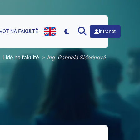
Intranet
IVOT NA FAKULTĚ
English version of web page
Lidé na fakultě
Ing. Gabriela Sidorinová