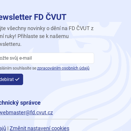
ewsletter FD ČVUT
te všechny novinky o dění na FD ČVUT z
ní ruky! Přihlaste se k našemu
sletteru.
sláním souhlasíte se
zpracováním osobních údajů
debírat
chnický správce
webmaster@fd.cvut.cz
ajů
|
Změnit nastavení cookies