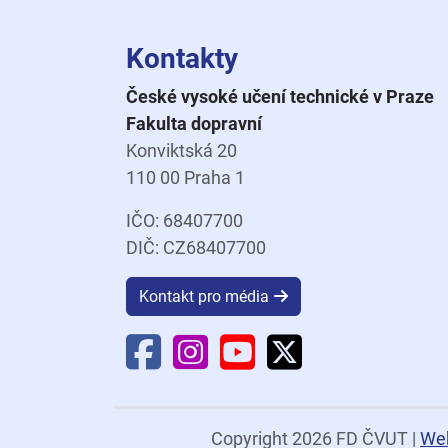
Kontakty
České vysoké učení technické v Praze
Fakulta dopravní
Konviktská 20
110 00 Praha 1
IČO: 68407700
DIČ: CZ68407700
Kontakt pro média
Facebook Fakulty dopravní
Instagram Fakulty dopravní
YouTube Fakulty doprav
X Fakulty dopravní
Copyright 2026 FD ČVUT
|
We