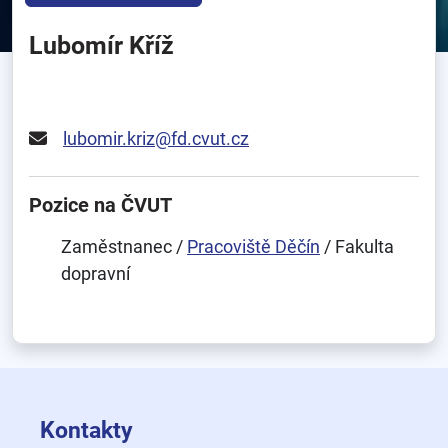
Lubomír Kříž
lubomir.kriz@fd.cvut.cz
Pozice na ČVUT
Zaměstnanec /
Pracoviště Děčín
/ Fakulta
dopravní
Kontakty