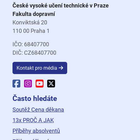
České vysoké učení technické v Praze
Fakulta dopravní
Konviktská 20
110 00 Praha 1
IČO: 68407700
DIČ: CZ68407700
Kontakt pro média
Facebook Fakulty dopravní
Instagram Fakulty dopravní
YouTube Fakulty dopravní
X Fakulty dopravní
Často hledáte
Soutěž Cena děkana
13x PROČ A JAK
Příběhy absolventů