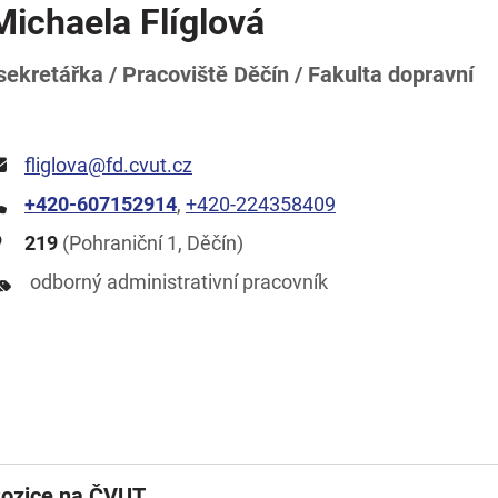
Michaela Flíglová
sekretářka / Pracoviště Děčín / Fakulta dopravní
fliglova@fd.cvut.cz
+420-607152914
,
+420-224358409
219
(Pohraniční 1, Děčín)
odborný administrativní pracovník
ozice na ČVUT