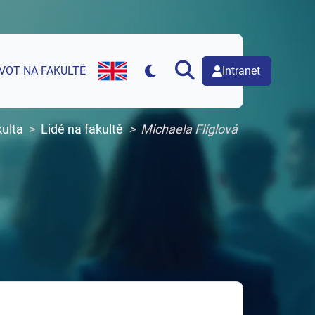
Intranet
IVOT NA FAKULTĚ
English version of web page
ulta
Lidé na fakultě
Michaela Flíglová