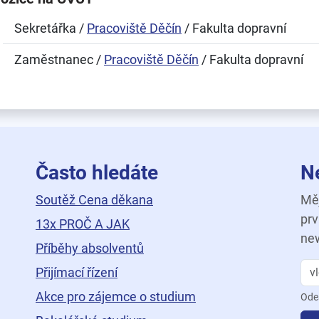
Sekretářka /
Pracoviště Děčín
/ Fakulta dopravní
Zaměstnanec /
Pracoviště Děčín
/ Fakulta dopravní
Často hledáte
N
Soutěž Cena děkana
Měj
prv
13x PROČ A JAK
new
Příběhy absolventů
Přijímací řízení
Akce pro zájemce o studium
Ode