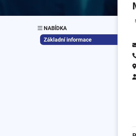
NABÍDKA
Základní informace
P