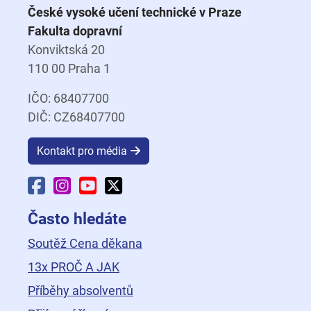
České vysoké učení technické v Praze
Fakulta dopravní
Konviktská 20
110 00 Praha 1
IČO: 68407700
DIČ: CZ68407700
Kontakt pro média
Facebook Fakulty dopravní
Instagram Fakulty dopravní
YouTube Fakulty dopravní
X Fakulty dopravní
Často hledáte
Soutěž Cena děkana
13x PROČ A JAK
Příběhy absolventů