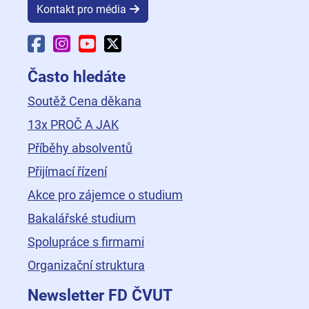
Kontakt pro média
Facebook Fakulty dopravní
Instagram Fakulty dopravní
YouTube Fakulty dopravní
X Fakulty dopravní
Často hledáte
Soutěž Cena děkana
13x PROČ A JAK
Příběhy absolventů
Přijímací řízení
Akce pro zájemce o studium
Bakalářské studium
Spolupráce s firmami
Organizační struktura
Newsletter FD ČVUT