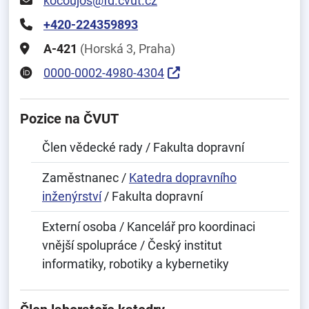
kocoujos@fd.cvut.cz
+420-224359893
A-421
(Horská 3, Praha)
0000-0002-4980-4304
Pozice na ČVUT
Člen vědecké rady / Fakulta dopravní
Zaměstnanec /
Katedra dopravního
inženýrství
/ Fakulta dopravní
Externí osoba / Kancelář pro koordinaci
vnější spolupráce / Český institut
informatiky, robotiky a kybernetiky