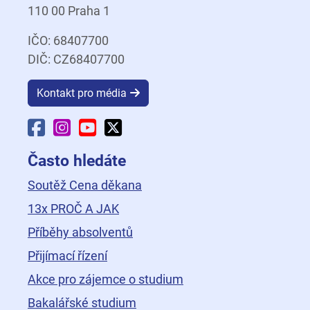
110 00 Praha 1
IČO: 68407700
DIČ: CZ68407700
Kontakt pro média
Facebook Fakulty dopravní
Instagram Fakulty dopravní
YouTube Fakulty dopravní
X Fakulty dopravní
Často hledáte
Soutěž Cena děkana
13x PROČ A JAK
Příběhy absolventů
Přijímací řízení
Akce pro zájemce o studium
Bakalářské studium