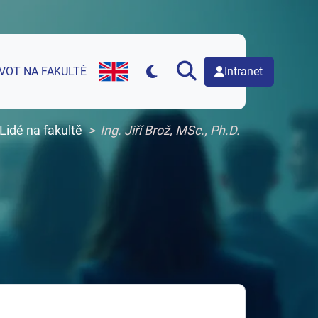
Intranet
IVOT NA FAKULTĚ
English version of web page
Lidé na fakultě
Ing. Jiří Brož, MSc., Ph.D.