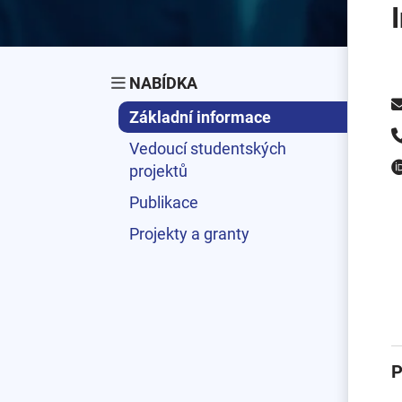
NABÍDKA
Základní informace
Vedoucí studentských
projektů
Publikace
Projekty a granty
P