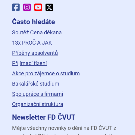
Facebook Fakulty dopravní
Instagram Fakulty dopravní
YouTube Fakulty dopravní
X Fakulty dopravní
Často hledáte
Soutěž Cena děkana
13x PROČ A JAK
Příběhy absolventů
Přijímací řízení
Akce pro zájemce o studium
Bakalářské studium
Spolupráce s firmami
Organizační struktura
Newsletter FD ČVUT
Mějte všechny novinky o dění na FD ČVUT z