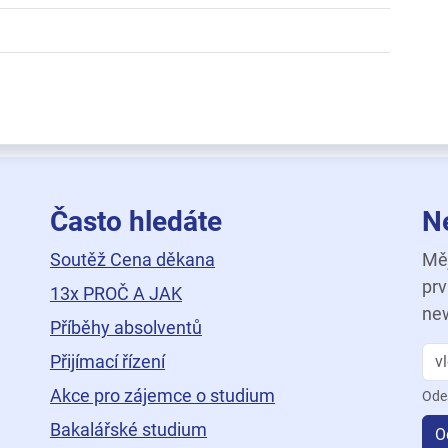
Často hledáte
N
Soutěž Cena děkana
Měj
prv
13x PROČ A JAK
new
Příběhy absolventů
Přijímací řízení
Akce pro zájemce o studium
Ode
Bakalářské studium
O