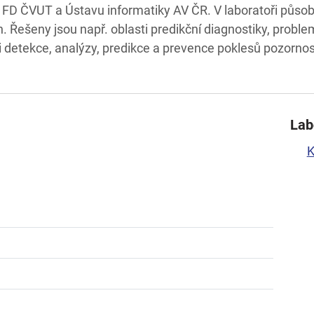
 FD ČVUT a Ústavu informatiky AV ČR. V laboratoři působí 
. Řešeny jsou např. oblasti predikční diagnostiky, problem
 detekce, analýzy, predikce a prevence poklesů pozornost
Lab
K