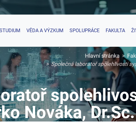
STUDIUM
VĚDA A VÝZKUM
SPOLUPRÁCE
FAKULTA
Ž
Hlavní stránka
Fak
Společná laboratoř spolehlivosti sy
oratoř spolehlivo
irko Nováka, Dr.Sc.