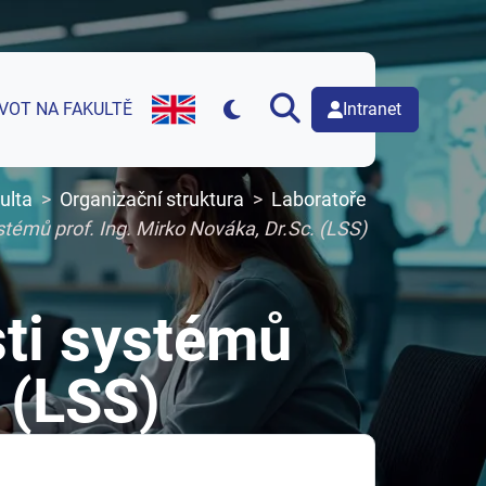
Intranet
IVOT NA FAKULTĚ
English version of web page
ulta
Organizační struktura
Laboratoře
stémů prof. Ing. Mirko Nováka, Dr.Sc. (LSS)
sti systémů
 (LSS)