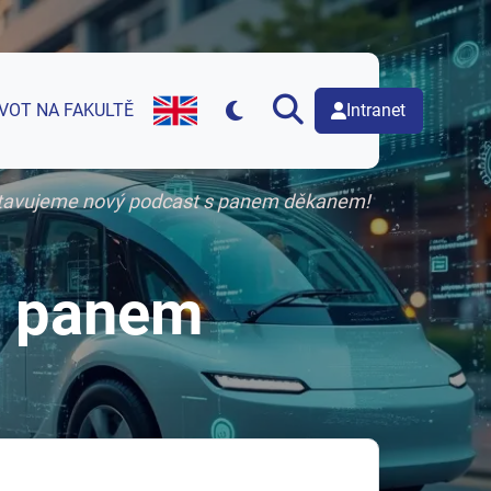
Intranet
IVOT NA FAKULTĚ
English version of web page
tavujeme nový podcast s panem děkanem!
s panem