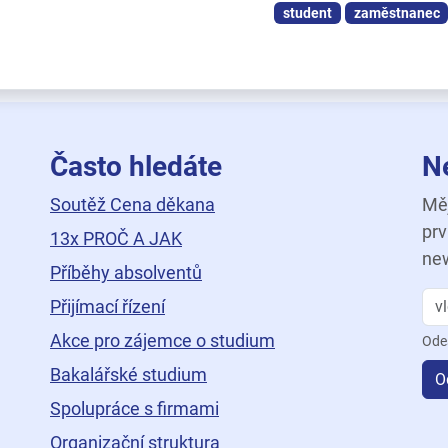
student
zaměstnanec
Často hledáte
N
Soutěž Cena děkana
Měj
prv
13x PROČ A JAK
new
Příběhy absolventů
Přijímací řízení
Akce pro zájemce o studium
Ode
Bakalářské studium
O
Spolupráce s firmami
Organizační struktura