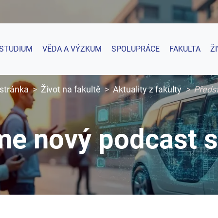
STUDIUM
VĚDA A VÝZKUM
SPOLUPRÁCE
FAKULTA
Ž
 stránka
Život na fakultě
Aktuality z fakulty
Předs
me nový podcast 