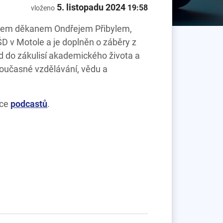
5. listopadu 2024
19:58
vloženo
anem děkanem Ondřejem Přibylem,
PŠD v Motole a je doplněn o záběry z
 do zákulisí akademického života a
 současné vzdělávání, vědu a
nce
podcastů
.