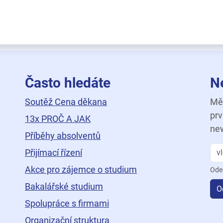
Často hledáte
N
Soutěž Cena děkana
Měj
prv
13x PROČ A JAK
new
Příběhy absolventů
Přijímací řízení
Akce pro zájemce o studium
Ode
Bakalářské studium
O
Spolupráce s firmami
Organizační struktura