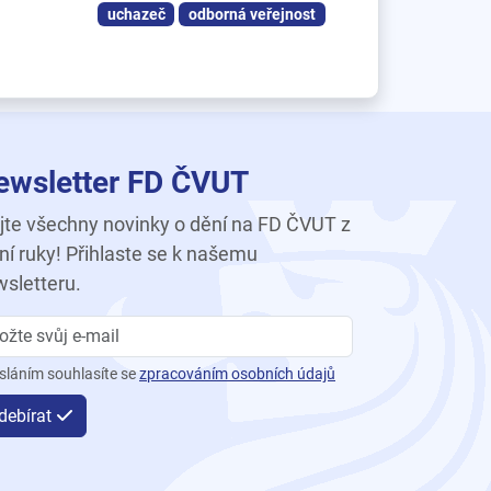
uchazeč
odborná veřejnost
ewsletter FD ČVUT
te všechny novinky o dění na FD ČVUT z
ní ruky! Přihlaste se k našemu
sletteru.
sláním souhlasíte se
zpracováním osobních údajů
debírat