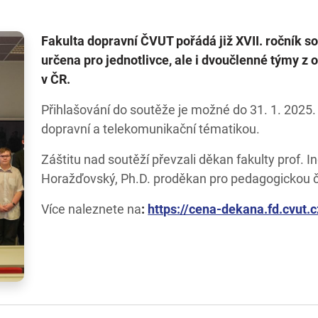
Fakulta dopravní ČVUT pořádá již XVII. ročník s
určena pro jednotlivce, ale i dvoučlenné týmy z
v ČR.
Přihlašování do soutěže je možné do 31. 1. 2025.
dopravní a telekomunikační tématikou.
Záštitu nad soutěží převzali děkan fakulty prof. Ing
Horažďovský, Ph.D. proděkan pro pedagogickou č
Více naleznete na
:
https://cena-dekana.fd.cvut.c