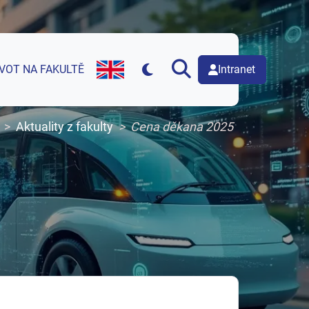
Intranet
IVOT NA FAKULTĚ
English version of web page
Aktuality z fakulty
Cena děkana 2025