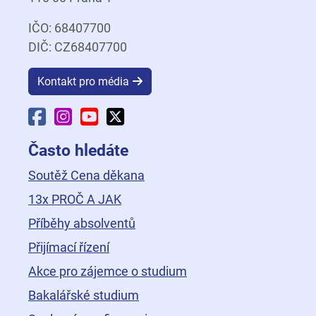
IČO: 68407700
DIČ: CZ68407700
Kontakt pro média
Facebook Fakulty dopravní
Instagram Fakulty dopravní
YouTube Fakulty dopravní
X Fakulty dopravní
Často hledáte
Soutěž Cena děkana
13x PROČ A JAK
Příběhy absolventů
Přijímací řízení
Akce pro zájemce o studium
Bakalářské studium