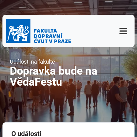
Události na fakultě
Dopravka bude na
VědaFestu
O události