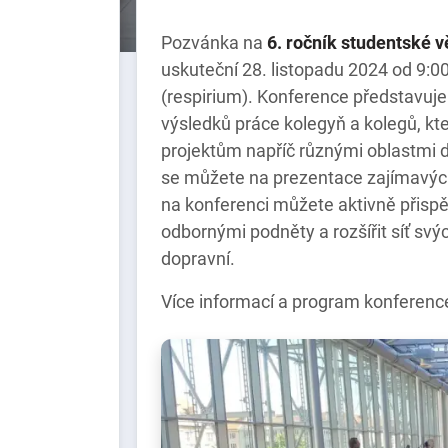
Pozvánka na
6. ročník studentské
uskuteční 28. listopadu 2024 od 9:
(respirium). Konference představuje 
výsledků práce kolegyň a kolegů, k
projektům napříč různými oblastmi do
se můžete na prezentace zajímavých
na konferenci můžete aktivně přispě
odbornými podněty a rozšířit síť svý
dopravní.
Více informací a program konferenc