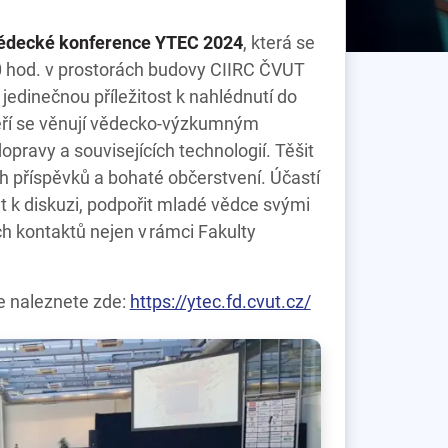
 vědecké konference YTEC 2024
, která se
00 hod. v prostorách budovy CIIRC ČVUT
jedinečnou příležitost k nahlédnutí do
teří se věnují vědecko-výzkumným
pravy a souvisejících technologií. Těšit
 příspěvků a bohaté občerstvení. Účastí
t k diskuzi, podpořit mladé vědce svými
ch kontaktů nejen v rámci Fakulty
e naleznete zde:
https://ytec.fd.cvut.cz/