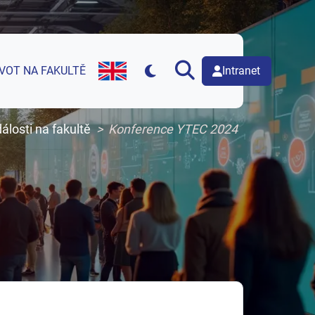
Intranet
IVOT NA FAKULTĚ
English version of web page
álosti na fakultě
Konference YTEC 2024