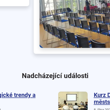
Nadcházející události
ické trendy a
Kurz 
městs
0
8. října 20