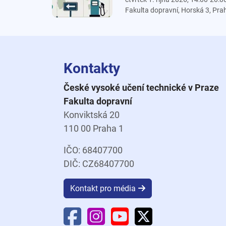
Fakulta dopravní, Horská 3, Pra
Kontakty
České vysoké učení technické v Praze
Fakulta dopravní
Konviktská 20
110 00 Praha 1
IČO: 68407700
DIČ: CZ68407700
Kontakt pro média
Facebook Fakulty dopravní
Instagram Fakulty dopravní
YouTube Fakulty doprav
X Fakulty dopravní