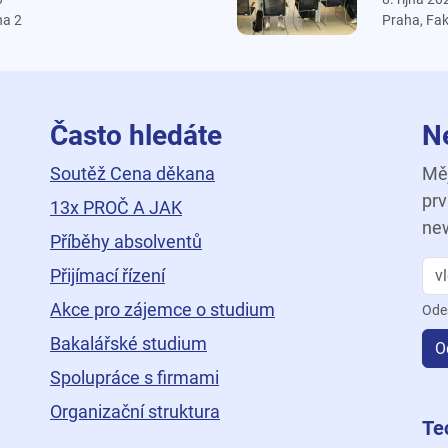
ha 2
Praha, Fak
Často hledáte
N
Soutěž Cena děkana
Měj
prv
13x PROČ A JAK
new
Příběhy absolventů
Přijímací řízení
Akce pro zájemce o studium
Ode
Bakalářské studium
O
Spolupráce s firmami
Organizační struktura
ní
Te