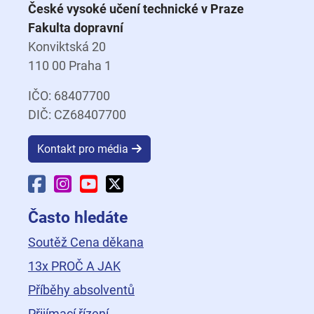
České vysoké učení technické v Praze
Fakulta dopravní
Konviktská 20
110 00 Praha 1
IČO: 68407700
DIČ: CZ68407700
Kontakt pro média
Facebook Fakulty dopravní
Instagram Fakulty dopravní
YouTube Fakulty dopravní
X Fakulty dopravní
Často hledáte
Soutěž Cena děkana
13x PROČ A JAK
Příběhy absolventů
Přijímací řízení