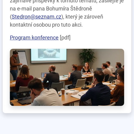
zajímavé příspěvky k tomuto tématu, zasílejte je
na e-mail pana Bohumíra Štědroně
(
Stedron@seznam.cz
), který je zároveň
kontaktní osobou pro tuto akci.
Program konference
[pdf]