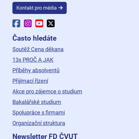
Kontakt pro média
Facebook Fakulty dopravní
Instagram Fakulty dopravní
YouTube Fakulty dopravní
X Fakulty dopravní
Často hledáte
Soutěž Cena děkana
13x PROČ A JAK
Příběhy absolventů
Přijímací řízení
Akce pro zájemce o studium
Bakalářské studium
Spolupráce s firmami
Organizační struktura
Newsletter FD ČVUT