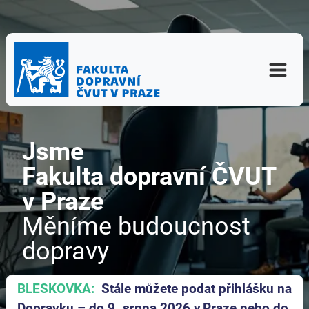
Jsme
Fakulta dopravní ČVUT
v Praze
Měníme budoucnost
dopravy
BLESKOVKA:
Stále můžete podat přihlášku na
Dopravku – do 9. srpna 2026 v Praze nebo do