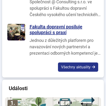
Společnost @ Consulting s.r.o. ve
spolupráci s Fakultou dopravní
Českého vysokého učení technického
v Praze realizuje projekt
Fakulta dopravní posiluje
SmartSupport AI – Inteligentní řešení
spolupráci s praxí
pro moderní L1 a L2 IT podporu.
Jednou z důležitých platforem pro
navazování nových partnerství a
prezentaci odborných kompetencí je
veletrh URBIS – The Smart Cities
MeetUp, který se konal dnech 2. – 4.
Všechny aktuality
Června v Brně.
Události
1.