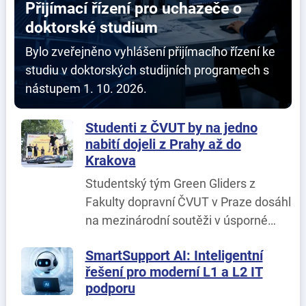
Přijímací řízení pro uchazeče o
doktorské studium
Bylo zveřejněno vyhlášení přijímacího řízení ke
studiu v doktorských studijních programech s
nástupem 1. 10. 2026.
Studenti z ČVUT by na jedno
nabití dojeli z Prahy až do
Krakova
Studentský tým Green Gliders z
Fakulty dopravní ČVUT v Praze dosáhl
na mezinárodní soutěži v úsporné
jízdě Shell Eco-marathon Poland
SmartSupport AI: Inteligentní
2026, která se konala o víkendu 25. -
řešení pro moderní L1 a L2 IT
26. 6. v Polsku, svého dosud
podporu
nejlepšího výsledku.