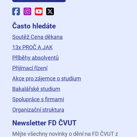
Facebook Fakulty dopravní
Instagram Fakulty dopravní
YouTube Fakulty dopravní
X Fakulty dopravní
Často hledáte
Soutěž Cena děkana
13x PROČ A JAK
Příběhy absolventů
Přijímací řízení
Akce pro zájemce o studium
Bakalářské studium
Spolupráce s firmami
Organizační struktura
Newsletter FD ČVUT
Mějte všechny novinky o dění na FD ČVUT z