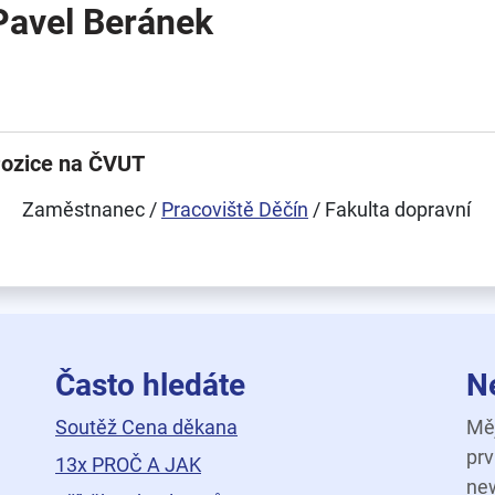
Pavel Beránek
ozice na ČVUT
Zaměstnanec /
Pracoviště Děčín
/ Fakulta dopravní
Často hledáte
N
Soutěž Cena děkana
Měj
prv
13x PROČ A JAK
new