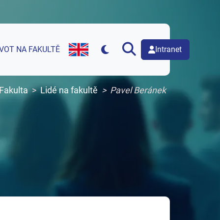
Intranet
IVOT NA FAKULTĚ
English version of web page
Fakulta
Lidé na fakultě
Pavel Beránek