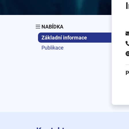
NABÍDKA
Základní informace
Publikace
P