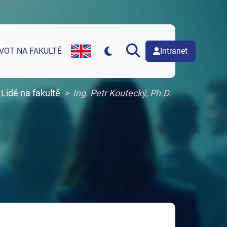
Intranet
IVOT NA FAKULTĚ
English version of web page
Lidé na fakultě
Ing. Petr Koutecký, Ph.D.