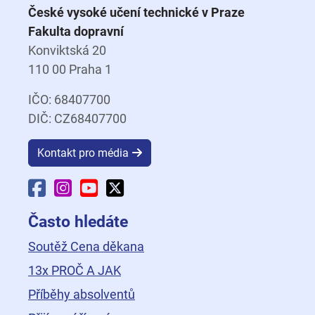
České vysoké učení technické v Praze
Fakulta dopravní
Konviktská 20
110 00 Praha 1
IČO: 68407700
DIČ: CZ68407700
Kontakt pro média
Facebook Fakulty dopravní
Instagram Fakulty dopravní
YouTube Fakulty dopravní
X Fakulty dopravní
Často hledáte
Soutěž Cena děkana
13x PROČ A JAK
Příběhy absolventů