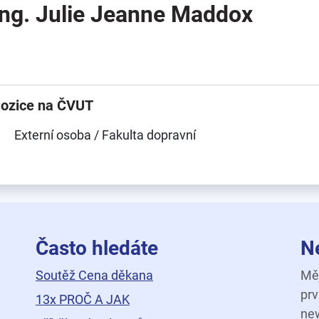
Ing. Julie Jeanne Maddox
ozice na ČVUT
Externí osoba / Fakulta dopravní
Často hledáte
N
Soutěž Cena děkana
Měj
prv
13x PROČ A JAK
new