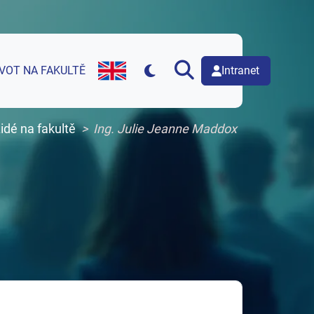
Intranet
IVOT NA FAKULTĚ
English version of web page
idé na fakultě
Ing. Julie Jeanne Maddox