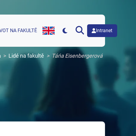
Intranet
IVOT NA FAKULTĚ
English version of web page
a
Lidé na fakultě
Táńa Eisenbergerová