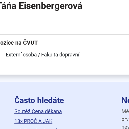
Táńa Eisenbergerová
ozice na ČVUT
Externí osoba / Fakulta dopravní
Často hledáte
N
Soutěž Cena děkana
Měj
prv
13x PROČ A JAK
new