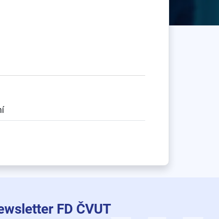
í
ewsletter FD ČVUT