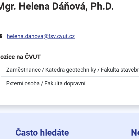
Mgr. Helena Dáňová, Ph.D.
helena.danova@fsv.cvut.cz
ozice na ČVUT
Zaměstnanec / Katedra geotechniky / Fakulta stavebn
Externí osoba / Fakulta dopravní
Často hledáte
N