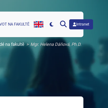
Intranet
IVOT NA FAKULTĚ
English version of web page
dé na fakultě
Mgr. Helena Dáňová, Ph.D.