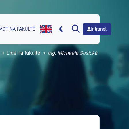
Intranet
IVOT NA FAKULTĚ
English version of web page
Lidé na fakultě
Ing. Michaela Sušická