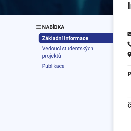
NABÍDKA
Základní informace
Vedoucí studentských
projektů
Publikace
P
Č