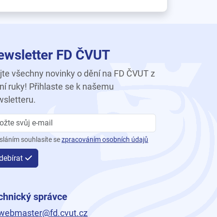
ewsletter FD ČVUT
te všechny novinky o dění na FD ČVUT z
ní ruky! Přihlaste se k našemu
sletteru.
sláním souhlasíte se
zpracováním osobních údajů
debírat
chnický správce
webmaster@fd.cvut.cz