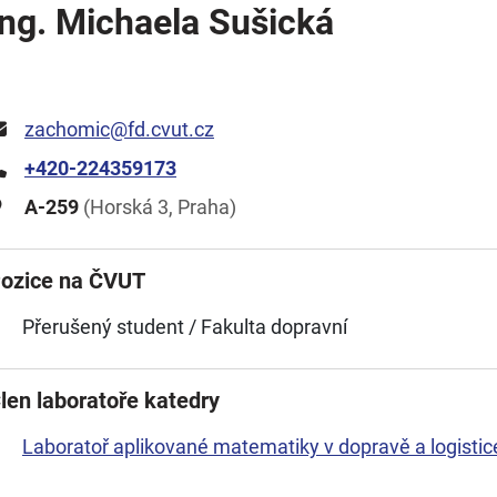
Ing. Michaela Sušická
zachomic@fd.cvut.cz
+420-224359173
A-259
(Horská 3, Praha)
ozice na ČVUT
Přerušený student / Fakulta dopravní
len laboratoře katedry
Laboratoř aplikované matematiky v dopravě a logistic