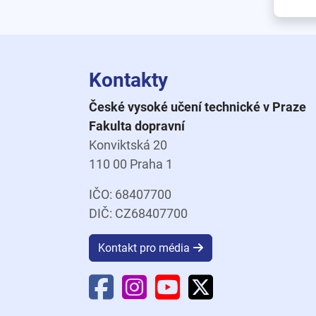
Kontakty
České vysoké učení technické v Praze
Fakulta dopravní
Konviktská 20
110 00 Praha 1
IČO: 68407700
DIČ: CZ68407700
Kontakt pro média
Facebook Fakulty dopravní
Instagram Fakulty dopravní
YouTube Fakulty doprav
X Fakulty dopravní