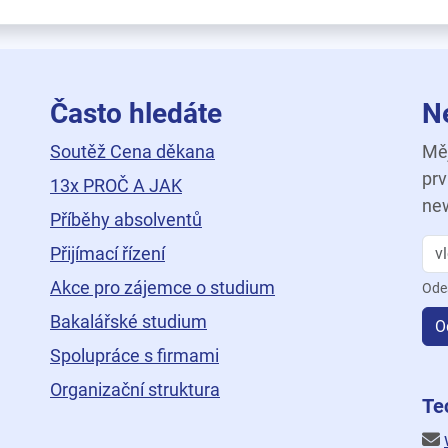
Často hledáte
N
Soutěž Cena děkana
Měj
prv
13x PROČ A JAK
new
Příběhy absolventů
Přijímací řízení
Akce pro zájemce o studium
Ode
Bakalářské studium
O
Spolupráce s firmami
Organizační struktura
ní
Te