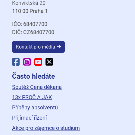
Konviktská 20
110 00 Praha 1
IČO: 68407700
DIČ: CZ68407700
Kontakt pro média
Facebook Fakulty dopravní
Instagram Fakulty dopravní
YouTube Fakulty dopravní
X Fakulty dopravní
Často hledáte
Soutěž Cena děkana
13x PROČ A JAK
Příběhy absolventů
Přijímací řízení
Akce pro zájemce o studium