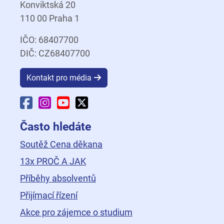
Konviktská 20
110 00 Praha 1
IČO: 68407700
DIČ: CZ68407700
Kontakt pro média
Facebook Fakulty dopravní
Instagram Fakulty dopravní
YouTube Fakulty dopravní
X Fakulty dopravní
Často hledáte
Soutěž Cena děkana
13x PROČ A JAK
Příběhy absolventů
Přijímací řízení
Akce pro zájemce o studium