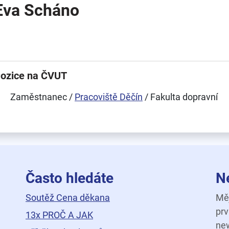
Eva Scháno
ozice na ČVUT
Zaměstnanec /
Pracoviště Děčín
/ Fakulta dopravní
Často hledáte
N
Soutěž Cena děkana
Měj
prv
13x PROČ A JAK
new