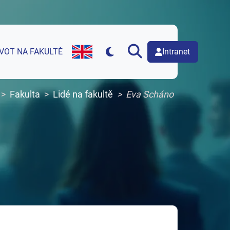
Intranet
IVOT NA FAKULTĚ
English version of web page
Fakulta
Lidé na fakultě
Eva Scháno