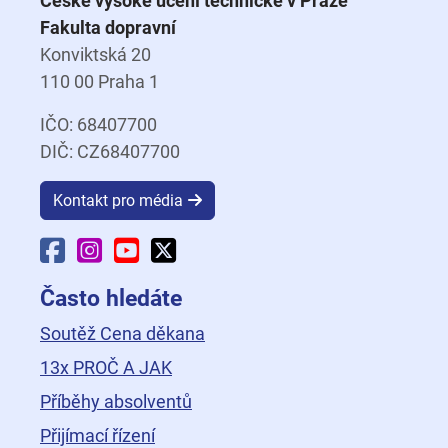
České vysoké učení technické v Praze
Fakulta dopravní
Konviktská 20
110 00 Praha 1
IČO: 68407700
DIČ: CZ68407700
Kontakt pro média
Facebook Fakulty dopravní
Instagram Fakulty dopravní
YouTube Fakulty dopravní
X Fakulty dopravní
Často hledáte
Soutěž Cena děkana
13x PROČ A JAK
Příběhy absolventů
Přijímací řízení