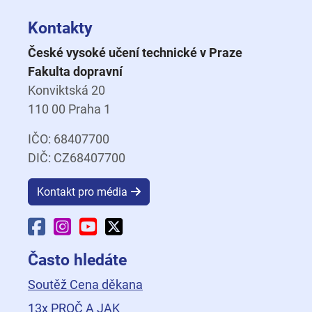
Kontakty
České vysoké učení technické v Praze
Fakulta dopravní
Konviktská 20
110 00 Praha 1
IČO: 68407700
DIČ: CZ68407700
Kontakt pro média
Facebook Fakulty dopravní
Instagram Fakulty dopravní
YouTube Fakulty dopravní
X Fakulty dopravní
Často hledáte
Soutěž Cena děkana
13x PROČ A JAK