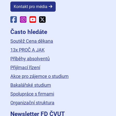
Kontakt pro média
Facebook Fakulty dopravní
Instagram Fakulty dopravní
YouTube Fakulty dopravní
X Fakulty dopravní
Často hledáte
Soutěž Cena děkana
13x PROČ A JAK
Příběhy absolventů
Přijímací řízení
Akce pro zájemce o studium
Bakalářské studium
Spolupráce s firmami
Organizační struktura
Newsletter FD ČVUT