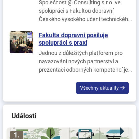
Společnost @ Consulting s.r.o. ve
spolupráci s Fakultou dopravní
Českého vysokého učení technického
v Praze realizuje projekt
Fakulta dopravní posiluje
SmartSupport AI – Inteligentní řešení
spolupráci s praxí
pro moderní L1 a L2 IT podporu.
Jednou z důležitých platforem pro
navazování nových partnerství a
prezentaci odborných kompetencí je
veletrh URBIS – The Smart Cities
MeetUp, který se konal dnech 2. – 4.
Všechny aktuality
Června v Brně.
Události
1.