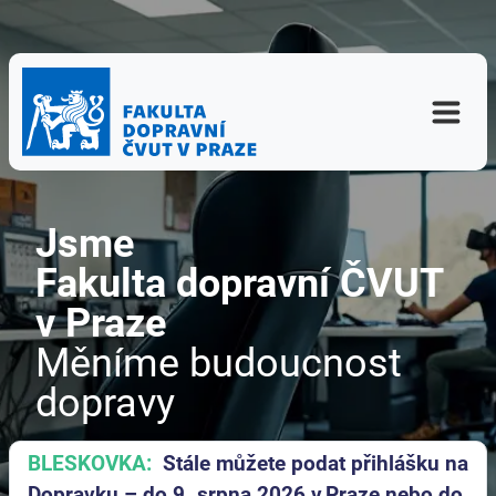
Jsme
Fakulta dopravní ČVUT
v Praze
Měníme budoucnost
dopravy
BLESKOVKA:
Stále můžete podat přihlášku na
Dopravku – do 9. srpna 2026 v Praze nebo do