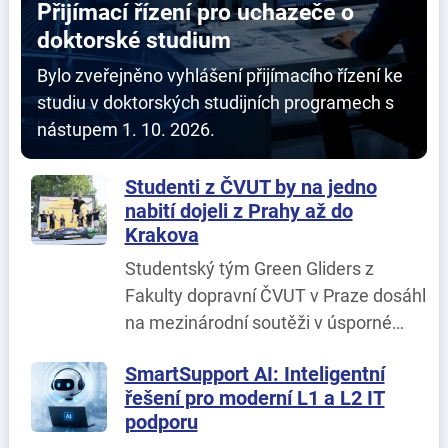
Přijímací řízení pro uchazeče o
doktorské studium
Bylo zveřejněno vyhlášení přijímacího řízení ke
studiu v doktorských studijních programech s
nástupem 1. 10. 2026.
Studenti z ČVUT by na jedno
nabití dojeli z Prahy až do
Krakova
Studentský tým Green Gliders z
Fakulty dopravní ČVUT v Praze dosáhl
na mezinárodní soutěži v úsporné
jízdě Shell Eco-marathon Poland
SmartSupport AI: Inteligentní
2026, která se konala o víkendu 25. -
řešení pro moderní L1 a L2 IT
26. 6. v Polsku, svého dosud
podporu
nejlepšího výsledku.