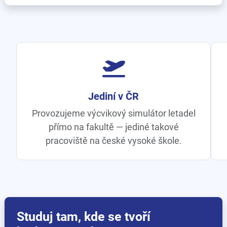
Celá doprava pod jednou střechou
Železnice, letectví, silnice, logistika i
telematika — vše na jedné fakultě,
jedinečné v rámci ČVUT.
Studuj tam, kde se tvoří