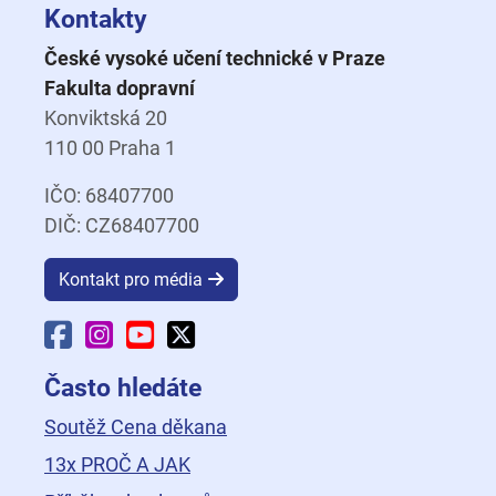
Kontakty
České vysoké učení technické v Praze
Fakulta dopravní
Konviktská 20
110 00 Praha 1
IČO: 68407700
DIČ: CZ68407700
Kontakt pro média
Facebook Fakulty dopravní
Instagram Fakulty dopravní
YouTube Fakulty dopravní
X Fakulty dopravní
Často hledáte
Soutěž Cena děkana
13x PROČ A JAK