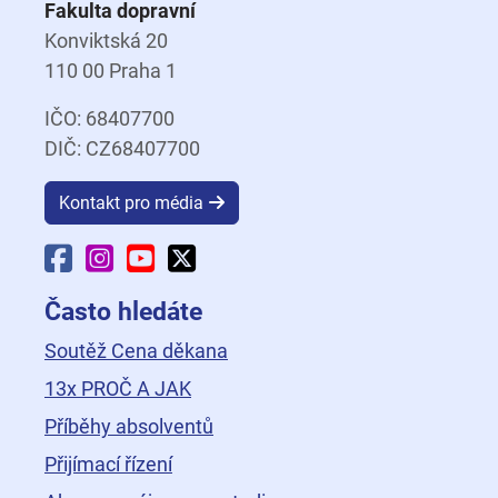
Fakulta dopravní
Konviktská 20
110 00 Praha 1
IČO: 68407700
DIČ: CZ68407700
Kontakt pro média
Facebook Fakulty dopravní
Instagram Fakulty dopravní
YouTube Fakulty dopravní
X Fakulty dopravní
Často hledáte
Soutěž Cena děkana
13x PROČ A JAK
Příběhy absolventů
Přijímací řízení